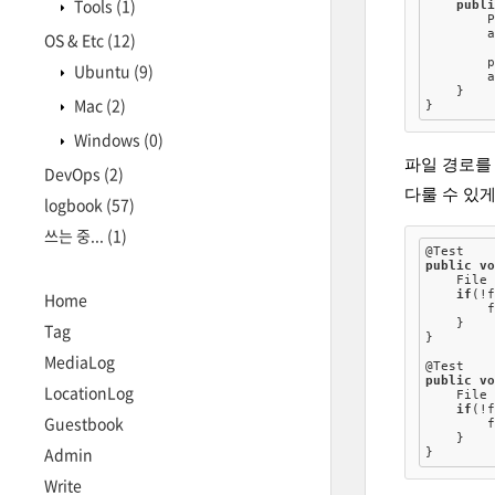
Tools
(1)
publ
        
        
OS & Etc
(12)
        
Ubuntu
(9)
        
    }

Mac
(2)
Windows
(0)
파일 경로를
DevOps
(2)
다룰 수 있게
logbook
(57)
쓰는 중...
(1)
@Test
public
v
    File
if
(!f
Home
        f
    }

Tag
}

MediaLog
@Test
public
v
LocationLog
    File
if
(!f
Guestbook
        f
    }

Admin
Write