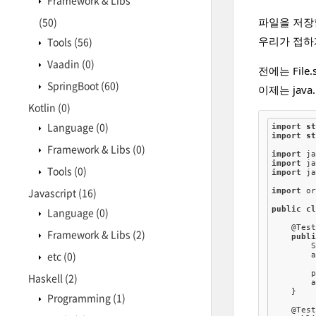
Framework & Libs
(50)
파일을 저장
우리가 접하게
Tools
(56)
Vaadin
(0)
전에는 Fil
SpringBoot
(60)
이제는 java
Kotlin
(0)
Language
(0)
import
s
import
s
Framework & Libs
(0)
import
import
Tools
(0)
import
 ja
Javascript
(16)
import
 or
public
c
Language
(0)
@Tes
Framework & Libs
(2)
publ
        
etc
(0)
        
        
Haskell
(2)
        
    }

Programming
(1)
@Tes