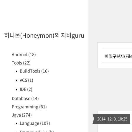
허니몬(Honeymon)의 자바guru
Android
(18)
파일구분자(File.
Tools
(22)
BuildTools
(16)
VCS
(1)
IDE
(2)
Database
(14)
Programming
(61)
Java
(274)
2014. 12. 9. 10:25
Language
(107)