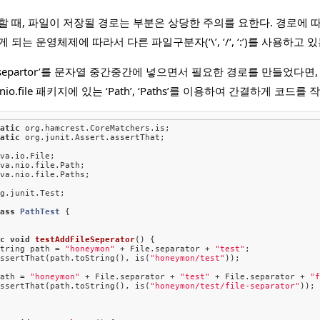
할 때, 파일이 저장될 경로는 부분은 상당한 주의를 요한다. 경로에 
 되는 운영체제에 따라서 다른 파일구분자(‘\’, ‘/‘, ‘:’)를 사용하
e.separtor’를 문자열 중간중간에 넣으면서 필요한 경로를 만들었다면,
.nio.file 패키지에 있는 ‘Path’, ‘Paths’를 이용하여 간결하게 코드를
tatic
tatic
 org.junit.Assert.assertThat;

va.nio.file.Paths;

g.junit.Test;

lass
PathTest
{

t
ic
void
testAddFileSeperator
() {

String path = 
"honeymon"
 + File.separator + 
"test"
;

assertThat(path.toString(), is(
"honeymon/test"
));

path = 
"honeymon"
 + File.separator + 
"test"
 + File.separator + 
"
assertThat(path.toString(), is(
"honeymon/test/file-separator"
));

t