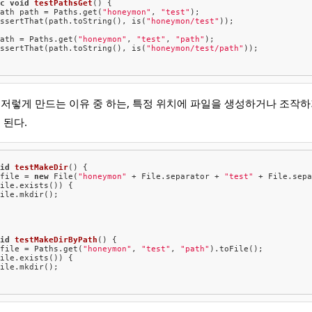
ic
void
testPathsGet
() {

Path path = Paths.get(
"honeymon"
, 
"test"
);

assertThat(path.toString(), is(
"honeymon/test"
));

path = Paths.get(
"honeymon"
, 
"test"
, 
"path"
);

assertThat(path.toString(), is(
"honeymon/test/path"
));

 저렇게 만드는 이유 중 하는, 특정 위치에 파일을 생성하거나 조작
 된다.
oid
testMakeDir
() {

 file = 
new
 File(
"honeymon"
 + File.separator + 
"test"
 + File.sep
ile.exists()) {

ile.mkdir();

oid
testMakeDirByPath
() {

 file = Paths.get(
"honeymon"
, 
"test"
, 
"path"
).toFile();

ile.exists()) {

ile.mkdir();
