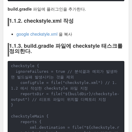
build.gradle
파일에 플러그인을 추가한다.
1.1.2. checkstyle.xml 작성
google checkstyle.xml
을 복사
1.1.3. build.gradle 파일에 checkstyle 태스크를
정의한다.
checkstyle {
ignoreFailures = true // 분석결과 예외가 발생하
면 빌드실패 발생시키는 것을 제외
configFile = file("checkstyle.xml") // 1.
1.2 에서 작성한 checkstyle 파일 지정
    reportsDir = file("${buildDir}/checkstyle-
output") // 리포트 파일이 위치할 디렉토리 지정
}
checkstyleMain {
reports {
xml.destination = file("${checkstyle.r