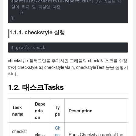
eportsDir}/checkstyle-report.xml") // 리포트 파
일의 위치 및 파일명 지정
}
}
1.1.4. checkstyle 실행
$ gradle check
checkstyle 플러그인을 추가하면 그레들의 check 태스크를 수정
하여 checkstyle 의 checkstyleMain, checkstyleTest 들을 실행시
킨다.
1.2. 태스크Tasks
Depe
Task
Ty
nds
Description
name
pe
on
Ch
checkst
class
ec
Runs Checkstyle against the