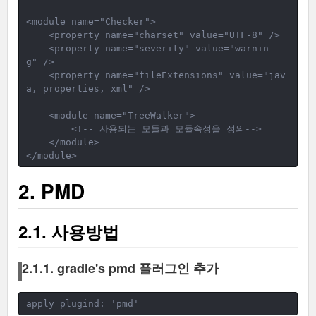
<module name="Checker">
<property name="charset" value="UTF-8" />
    <property name="severity" value="warnin
g" />
    <property name="fileExtensions" value="jav
a, properties, xml" />
<module name="TreeWalker">
<!-- 사용되는 모듈과 모듈속성을 정의-->
</module>
</module>
2. PMD
2.1. 사용방법
2.1.1. gradle's pmd 플러그인 추가
apply plugind: 'pmd'