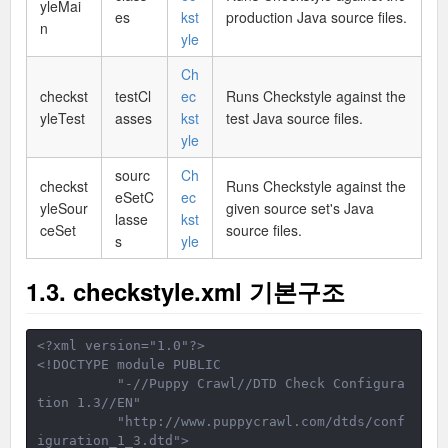
yleMai
es
kst
production Java source files.
n
yle
Ch
checkst
testCl
ec
Runs Checkstyle against the
yleTest
asses
kst
test Java source files.
yle
sourc
Ch
checkst
Runs Checkstyle against the
eSetC
ec
yleSour
given source set's Java
lasse
kst
ceSet
source files.
s
yle
1.3. checkstyle.xml 기본구조
<?xml version="1.0"?>
<!DOCTYPE module PUBLIC
"-//Puppy Crawl//DTD Check Configura
tion 1.3//EN"
          "
http://www.puppycrawl.com/dtds/conf
iguration_1_3.dtd
">