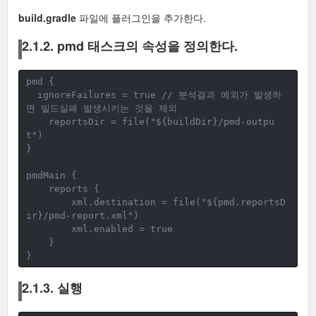
build.gradle
파일에 플러그인을 추가한다.
2.1.2. pmd 태스크의 속성을 정의한다.
pmd {
ignoreFailures = true // 분석결과 예외가 발생하
면 빌드실패 발생시키는 것을 제외
reportsDir = file("${buildDir}/pmd-outpu
t")
}
pmdMain {
reports {
xml.destination = file("${pmd.reportsD
ir}/pmd-report.xml")
        xml.enabled = true
}
}
2.1.3. 실행