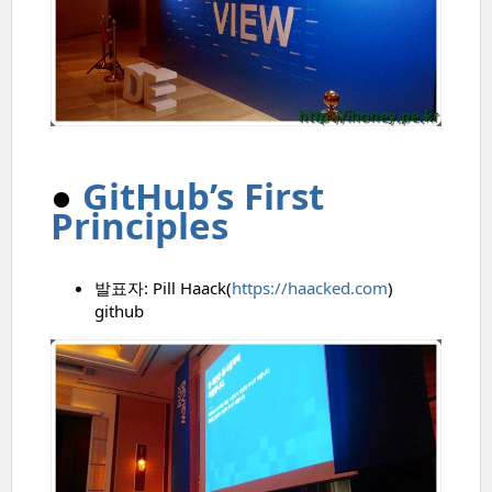
●
GitHub’s First
Principles
발표자: Pill Haack(
https://haacked.com
)
github