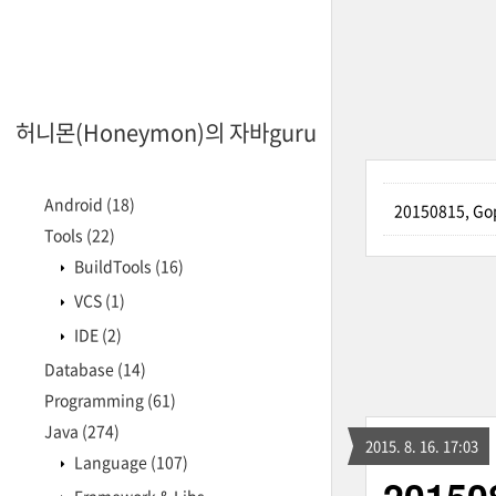
허니몬(Honeymon)의 자바guru
Android
(18)
20150815, G
Tools
(22)
BuildTools
(16)
VCS
(1)
IDE
(2)
Database
(14)
Programming
(61)
Java
(274)
2015. 8. 16. 17:03
Language
(107)