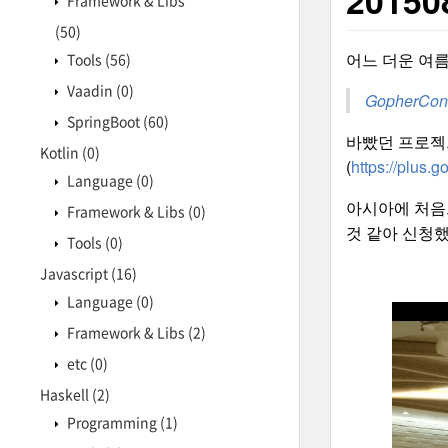
20150
Framework & Libs
(50)
어느 더운 여름날(
Tools
(56)
Vaadin
(0)
GopherCon
SpringBoot
(60)
바빴던 프로젝
Kotlin
(0)
(
https://plus
Language
(0)
아시아에 처음
Framework & Libs
(0)
것 같아 신청했
Tools
(0)
Javascript
(16)
Language
(0)
Framework & Libs
(2)
etc
(0)
Haskell
(2)
Programming
(1)