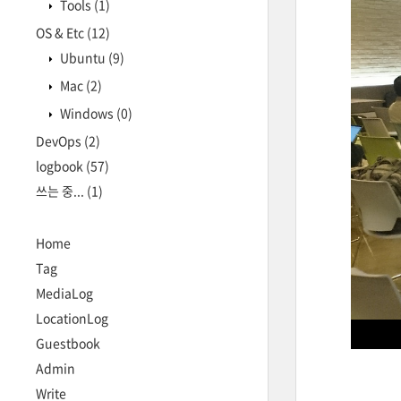
Tools
(1)
OS & Etc
(12)
Ubuntu
(9)
Mac
(2)
Windows
(0)
DevOps
(2)
logbook
(57)
쓰는 중...
(1)
Home
Tag
MediaLog
LocationLog
Guestbook
Admin
Write