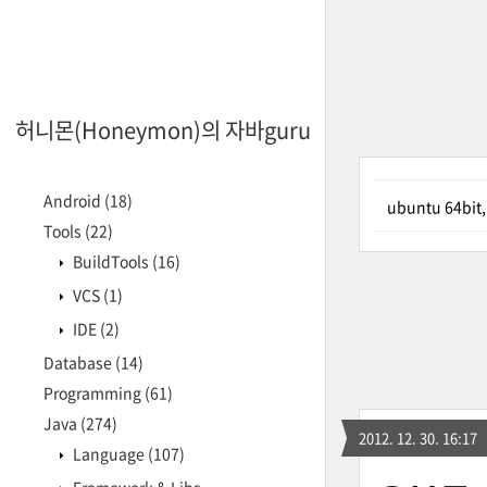
허니몬(Honeymon)의 자바guru
Android
(18)
ubuntu 64bit
Tools
(22)
BuildTools
(16)
VCS
(1)
IDE
(2)
Database
(14)
Programming
(61)
Java
(274)
2012. 12. 30. 16:17
Language
(107)