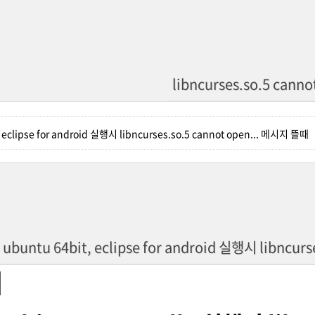
libncurses.so.5 canno
, eclipse for android 실행시 libncurses.so.5 cannot open... 메시지 뜰때
ubuntu 64bit, eclipse for android 실행시 libncur