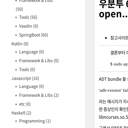
우분투 6
Framework & Libs
(50)
open.
Tools
(56)
Vaadin
(0)
SpringBoot
(60)
참고사이트
Kotlin
(0)
Language
(0)
결론부터 이
Framework & Libs
(0)
$ sudo apt
Tools
(0)
Javascript
(16)
ADT bundle 을
Language
(0)
'adb-version' fai
Framework & Libs
(2)
라는 메시지가 지속
etc
(0)
떤 증상인지 확인할 수가
Haskell
(2)
libncurses.
Programming
(1)