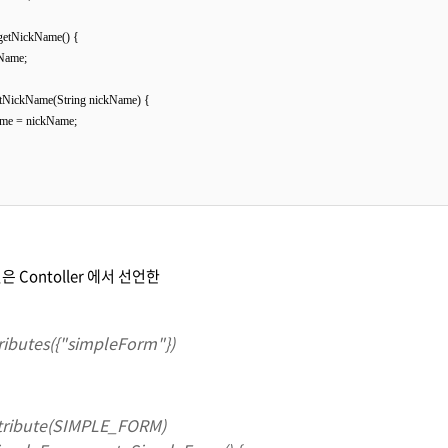
g getNickName() {

kName;

 setNickName(String nickName) {

kName = nickName;

 Contoller 에서 선언한
ributes({"simpleForm"})
ribute(SIMPLE_FORM)