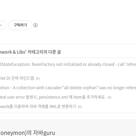
구독하기
work & Libs
' 카테고리의 다른 글
alStateException: BeanFactory not initialized or already closed - call 'ref
rvlet DI 전략 마인드맵
(0)
tion – A collection with cascade=”all-delete-orphan” was no longer refer
atal user error 발생시, persistence.xml 에 Item을 추가하세요.
(0)
ramework를 이용하여 자바 객체를 XML로 변환하기
(0)
oneymon)의 자바guru