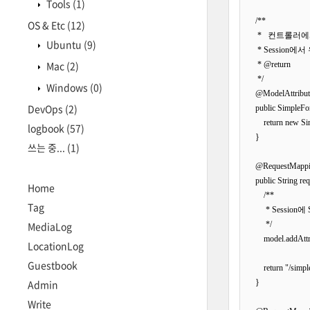
Tools
(1)
    /**

OS & Etc
(12)
     *   컨트롤러에
Ubuntu
(9)
     * Sess
Mac
(2)
     * @return

     */

Windows
(0)
    @ModelAttri
DevOps
(2)
    public SimpleF
        return new S
logbook
(57)
    }

쓰는 중...
(1)
    @RequestMappi
    public String r
Home
        /**

Tag
         * Se
MediaLog
         */

        model.add
LocationLog
Guestbook
        return "/simp
Admin
    }

Write