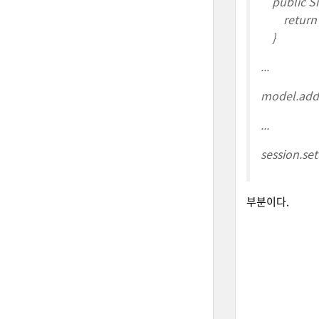
public Si
return n
}
...
model.add
...
session.se
부분이다.