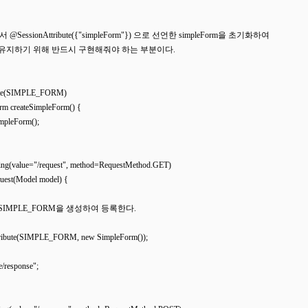
서 @SessionAttribute({"simpleForm"}) 으로 선언한 simpleForm을 초기화하여

ion에서 유지하기 위해 반드시 구현해줘야 하는 부분이다.

bute(SIMPLE_FORM)

orm createSimpleForm() {

impleForm();

ng(value="/request", method=RequestMethod.GET)

equest(Model model) {

ssion에 SIMPLE_FORM을 생성하여 등록한다.

Attribute(SIMPLE_FORM, new SimpleForm());

le/response";
