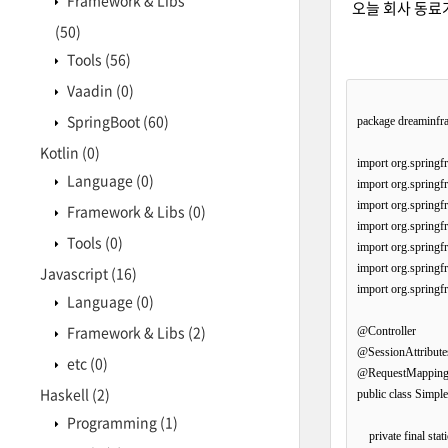
Framework & Libs
오늘 회사 동료가
(50)
Tools
(56)
Vaadin
(0)
SpringBoot
(60)
package dreaminfra
Kotlin
(0)
import org.springf
Language
(0)
import org.springf
import org.springf
Framework & Libs
(0)
import org.spring
Tools
(0)
import org.spring
import org.springf
Javascript
(16)
import org.springf
Language
(0)
Framework & Libs
(2)
@Controller

@SessionAttribute
etc
(0)
@RequestMapping("
Haskell
(2)
public class Simple
Programming
(1)
    private final 