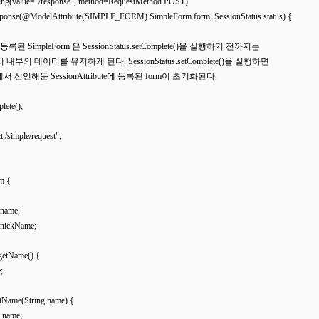
ing(value="/response", method=RequestMethod.POST)

 response(@ModelAttribute(SIMPLE_FORM) SimpleForm form, SessionStatus status) {

ion 에 등록된 SimpleForm 은 SessionStatus.setComplete()을 실행하기 전까지는

sion에서 내부의 데이터를 유지하게 된다. SessionStatus.setComplete()을 실행하면

troller에서 선언해둔 SessionAttribute에 등록된 form이 초기화된다. 

lete();

ct:/simple/request";

m {

 name;

g nickName;

 getName() {

;

setName(String name) {

= name;
