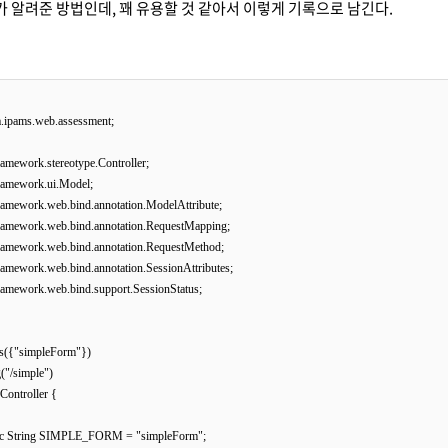
 알려준 방법인데, 꽤 유용할 것 같아서 이렇게 기록으로 남긴다.
.ipams.web.assessment;

ramework.stereotype.Controller;

ramework.ui.Model;

ramework.web.bind.annotation.ModelAttribute;

framework.web.bind.annotation.RequestMapping;

framework.web.bind.annotation.RequestMethod;

ramework.web.bind.annotation.SessionAttributes;

ramework.web.bind.support.SessionStatus;

s({"simpleForm"})

/simple")

Controller {

static String SIMPLE_FORM = "simpleForm";
