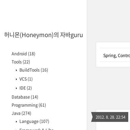
허니몬(Honeymon)의 자바guru
Android
(18)
Spring, Co
Tools
(22)
BuildTools
(16)
VCS
(1)
IDE
(2)
Database
(14)
Programming
(61)
Java
(274)
2012. 8. 28. 22:54
Language
(107)