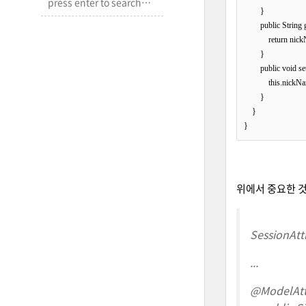
        }

        public Strin
            return nic
        }

        public void
            this.nic
        }

    }

위에서 중요한 것은
SessionAtt
...
@ModelAtt