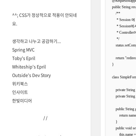
    @RequestMapp
    public String
        /**

^^; CSS가 정상적으로 적용이 안되네
         * Sess
요.
         * Ses
         * Con
         */

생각하고 나누고 공감하기...
        status.setComp
Spring MVC
Toby's Epril
        return "redire
    }

Whiteship's Epril
Outside's Dev Story
    class SimpleFor
위키북스
        private String
인사이트
        private Strin
한빛미디어
        public String
            return name
/
/
        }

        public void 
            this.name 