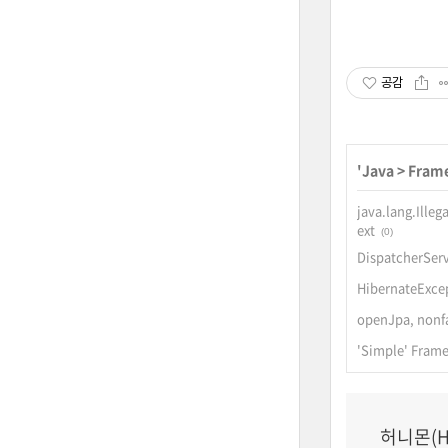
공감
'
Java
>
Frame
java.lang.Illeg
ext
(0)
DispatcherSe
HibernateExcep
openJpa, nonf
'Simple' F
허니몬(H