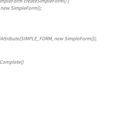
mpleForm createSimpleForm() {
ew SimpleForm();
Attribute(SIMPLE_FORM, new SimpleForm());
tComplete()