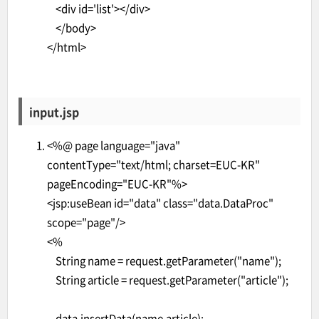
<div id='list'></div>
</body>
</html>
input.jsp
<%@ page language="java"
contentType="text/html; charset=EUC-KR"
pageEncoding="EUC-KR"%>
<jsp:useBean id="data" class="data.DataProc"
scope="page"/>
<%
String name = request.getParameter("name");
String article = request.getParameter("article");
data.insertData(name,article);