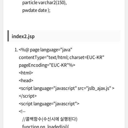
particle varchar2(150),
pwdate date );
index2.jsp
<%@ page language="java"
contentType="text/html; charset=EUC-KR"
pageEncoding="EUC-KR"%>
<html>
<head>
<script language="javascript" src="jslb_ajax.js" >
</script>
<script language="javascript">
<!--
//콜백함수(수신시에 실행된다)
function on_loaded(oj){