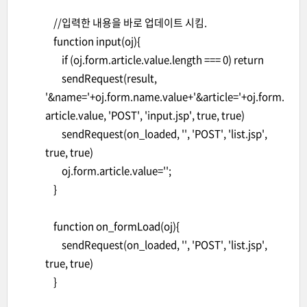
//입력한 내용을 바로 업데이트 시킴.
function input(oj){
if (oj.form.article.value.length === 0) return
sendRequest(result,
'&name='+oj.form.name.value+'&article='+oj.form.
article.value, 'POST', 'input.jsp', true, true)
sendRequest(on_loaded, '', 'POST', 'list.jsp',
true, true)
oj.form.article.value='';
}
function on_formLoad(oj){
sendRequest(on_loaded, '', 'POST', 'list.jsp',
true, true)
}