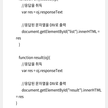
//응답을 취득
var res = oj.responseText
//응답된 문자열을 DIV로 출력
document.getElementById("list").innerHTML =
res
}
function result(oj){
//응답을 취득
var res = oj.responseText
//응답된 문자열을 DIV로 출력
document.getElementById("result").innerHTML
= res
}