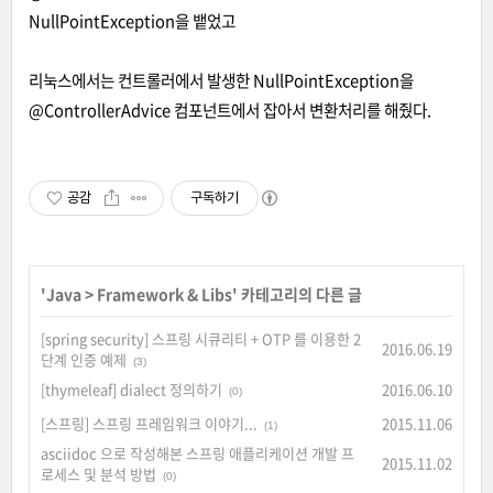
NullPointException을 뱉었고
리눅스에서는 컨트롤러에서 발생한 NullPointException을
@ControllerAdvice 컴포넌트에서 잡아서 변환처리를 해줬다.
공감
구독하기
'
Java
>
Framework & Libs
' 카테고리의 다른 글
[spring security] 스프링 시큐리티 + OTP 를 이용한 2
2016.06.19
단계 인증 예제
(3)
[thymeleaf] dialect 정의하기
2016.06.10
(0)
[스프링] 스프링 프레임워크 이야기...
2015.11.06
(1)
asciidoc 으로 작성해본 스프링 애플리케이션 개발 프
2015.11.02
로세스 및 분석 방법
(0)