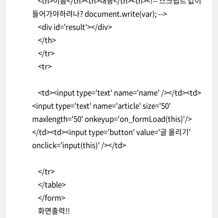
<th>이름</th><th>내용</th><th><!-- 스크립트 값이
들어가야하려나? document.write(var); -->
<div id='result'></div>
</th>
</tr>
<tr>
<td><input type='text' name='name' /></td><td>
<input type='text' name='article' size='50'
maxlength='50' onkeyup='on_formLoad(this)'/>
</td><td><input type='button' value='글 올리기'
onclick='input(this)' /></td>
</tr>
</table>
</form>
화면출력!!