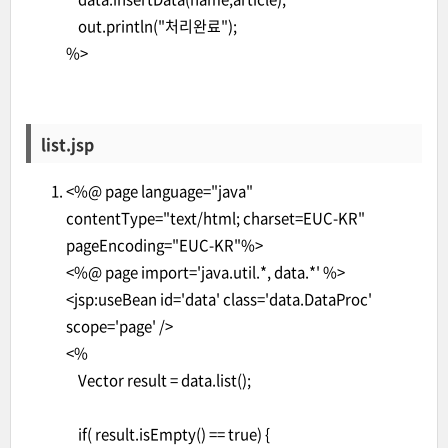
out.println("처리완료");
%>
list.jsp
<%@ page language="java"
contentType="text/html; charset=EUC-KR"
pageEncoding="EUC-KR"%>
<%@ page import='java.util.*, data.*' %>
<jsp:useBean id='data' class='data.DataProc'
scope='page' />
<%
Vector result = data.list();
if( result.isEmpty() == true) {