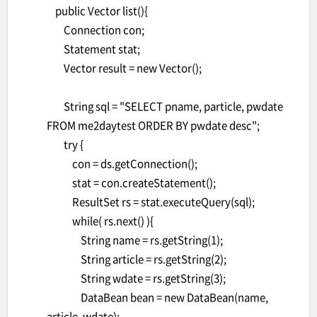
public Vector list(){
Connection con;
Statement stat;
Vector result = new Vector();
String sql = "SELECT pname, particle, pwdate
FROM me2daytest ORDER BY pwdate desc";
try {
con = ds.getConnection();
stat = con.createStatement();
ResultSet rs = stat.executeQuery(sql);
while( rs.next() ){
String name = rs.getString(1);
String article = rs.getString(2);
String wdate = rs.getString(3);
DataBean bean = new DataBean(name,
article, wdate);