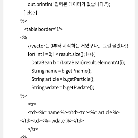
out.println("입력된 데이터가 없습니다.");
} else {
%>
<table border='1'>
<%
//vector는 0부터 시작하는 거였구나... 그걸 몰랐다!!
for( int i = 0; i < result.size(); i++){
DataBean b = (DataBean)result.elementAt(i);
String name = b.getPname();
String article = b.getParticle();
String wdate = b.getPwdate();
%>
<tr>
<td><%= name %></td><td><%= article %>
</td><td><%= wdate %></td>
</tr>
<%