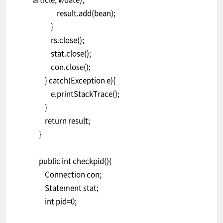
result.add(bean);
}
rs.close();
stat.close();
con.close();
} catch(Exception e){
e.printStackTrace();
}
return result;
}
public int checkpid(){
Connection con;
Statement stat;
int pid=0;