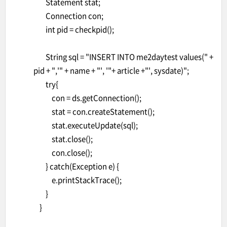
Statement stat;
Connection con;
int pid = checkpid();
String sql = "INSERT INTO me2daytest values(" +
pid + ",'" + name + "', '"+ article +"', sysdate)";
try{
con = ds.getConnection();
stat = con.createStatement();
stat.executeUpdate(sql);
stat.close();
con.close();
} catch(Exception e) {
e.printStackTrace();
}
}