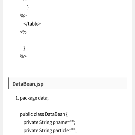
}
%>
</table>
<%
}
%>
DataBean.jsp
package data;
public class DataBean {
private String pname="";
private String particle="";