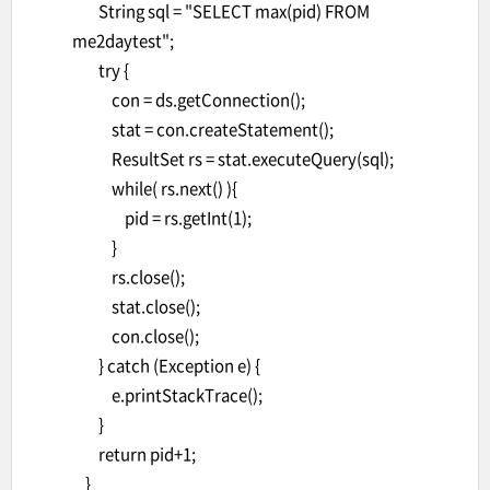
String sql = "SELECT max(pid) FROM
me2daytest";
try {
con = ds.getConnection();
stat = con.createStatement();
ResultSet rs = stat.executeQuery(sql);
while( rs.next() ){
pid = rs.getInt(1);
}
rs.close();
stat.close();
con.close();
} catch (Exception e) {
e.printStackTrace();
}
return pid+1;
}