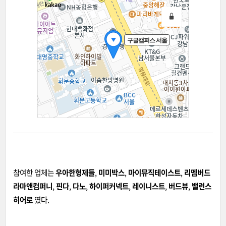
참여한 업체는
우아한형제들
,
미미박스
,
마이뮤직테이스트
,
리멤버드
라마앤컴퍼니
,
핀다
,
다노
,
하이퍼커넥트
,
레이니스트
,
버드뷰
,
밸런스
히어로
였다.