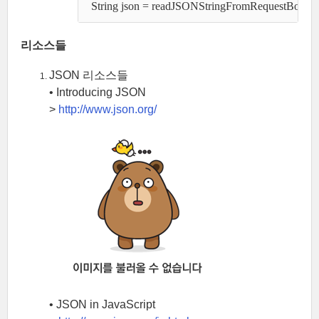
  String json = readJSONStringFromRequestBody(req
리소스들
JSON 리소스들
• Introducing JSON
>
http://www.json.org/
• JSON in JavaScript