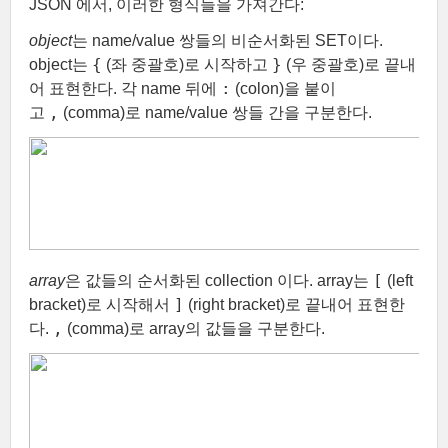
JSON 에서, 이러한 형식들을 가져간다:
object
는 name/value 쌍들의 비순서화된 SET이다.
{
}
object는
(좌 중괄호)
로 시작하고
(우 중괄호)
로 끝내
:
어 표현한다. 각 name 뒤에
(colon)
을 붙이
,
고
(comma)
로 name/value 쌍들 간을 구분한다.
[
array
은 값들의 순서화된 collection 이다. array는
(left
]
bracket)
로 시작해서
(right bracket)
로 끝내어 표현한
,
다.
(comma)
로 array의 값들을 구분한다.