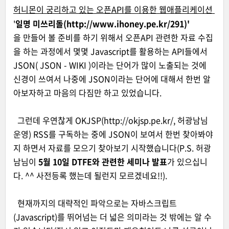
허니몬이 궁리하고 있는 오픈API를 이용한 웹애플리케이션
'
일명 미쓰리돌(
http://www.ihoney.pe.kr/291
)
'
을 만들어 볼 준비를 하기 위해서 오픈API 관련한 자료 수집
을 하는 과정에서 몇몇 Javascript를 활용하는 API들에서
JSON(
JSON - WIKI
)이라는 단어가 많이 노출되는 것에
신경이 쓰여서 나중에 JSON이라는 단어에 대해서 한번 알
아보자하고 마음의 다짐만 하고 있었습니다.
그런데 우연찮게
OKJSP
(
http://okjsp.pe.kr/
, 허
광남님
운영) RSS를 구독하는 중에 JSON이 보여서 한번 찾아봐야
지 하면서 자료를 모으기 찾아보기 시작했습니다(P.S. 허광
남님이
5월 10일
DTFE와 관련한 세미나 발표
가 있으십니
다. ^^ 사전등록 했는데 될런지 모르겠네요!!).
현재까지의 대략적인 파악으로는 자바스크립트
(Javascript)를 뛰어넘는 더 넓은 의미라는 것 밖에는 알 수