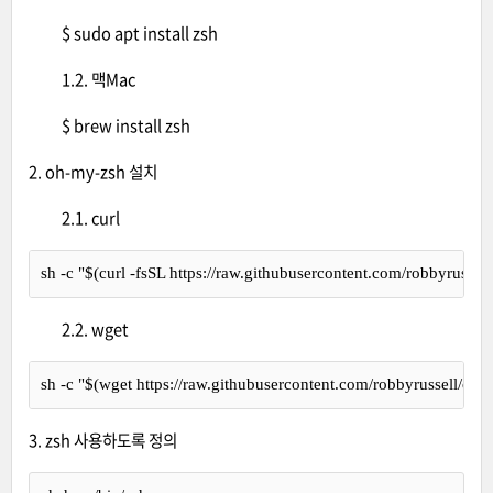
$ sudo apt install zsh
1.2. 맥Mac
$ brew install zsh
2. oh-my-zsh 설치
2.1. curl
sh -c 
"
$(
curl -fsSL https://raw.githubusercontent.com/robbyrussell
2.2. wget
sh -c 
"
$(
wget https://raw.githubusercontent.com/robbyrussell/oh-my
3. zsh 사용하도록 정의