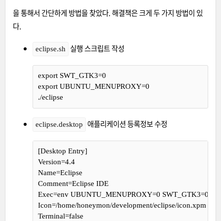
을 통해서 간단하게 방법을 찾았다. 해결책은 크게 두 가지 방법이 있
다.
실행 스크립트 작성
eclipse.sh
export
 SWT_GTK3=0
export
 UBUNTU_MENUPROXY=0
./eclipse
애플리케이션 등록정보 수정
eclipse.desktop
[Desktop Entry]
Version=4.4
Name=Eclipse
Comment=Eclipse IDE
Exec=env UBUNTU_MENUPROXY=0 SWT_GTK3=0 =/home/h
Icon=/home/honeymon/development/eclipse/icon.xpm
Terminal=false