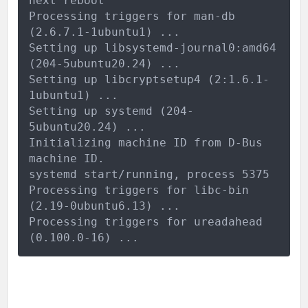
next reboot
Processing triggers for man-db 
(2.6.7.1-1ubuntu1) ...
Setting up libsystemd-journal0:amd64 
(204-5ubuntu20.24) ...
Setting up libcryptsetup4 (2:1.6.1-
1ubuntu1) ...
Setting up systemd (204-
5ubuntu20.24) ...
Initializing machine ID from D-Bus 
machine ID.
systemd start/running, process 5375
Processing triggers for libc-bin 
(2.19-0ubuntu6.13) ...
Processing triggers for ureadahead 
(0.100.0-16) ...