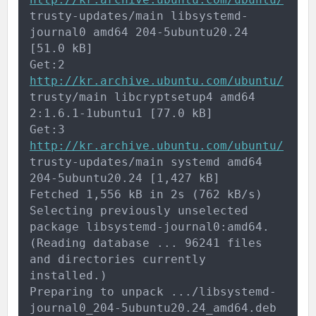
trusty-updates/main libsystemd-
journal0 amd64 204-5ubuntu20.24 
[51.0 kB]
Get:2 
http://kr.archive.ubuntu.com/ubuntu/
trusty/main libcryptsetup4 amd64 
2:1.6.1-1ubuntu1 [77.0 kB]
Get:3 
http://kr.archive.ubuntu.com/ubuntu/
trusty-updates/main systemd amd64 
204-5ubuntu20.24 [1,427 kB]
Fetched 1,556 kB in 2s (762 kB/s)
Selecting previously unselected 
package libsystemd-journal0:amd64.
(Reading database ... 96241 files 
and directories currently 
installed.)
Preparing to unpack .../libsystemd-
journal0_204-5ubuntu20.24_amd64.deb 