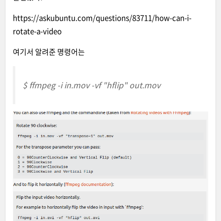
https://askubuntu.com/questions/83711/how-can-i-
rotate-a-video
여기서 알려준 명령어는
$ ffmpeg -i in.mov -vf "hflip" out.mov