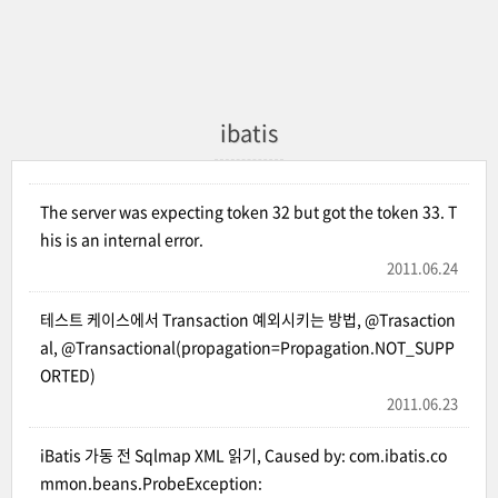
ibatis
The server was expecting token 32 but got the token 33. T
his is an internal error.
2011.06.24
테스트 케이스에서 Transaction 예외시키는 방법, @Trasaction
al, @Transactional(propagation=Propagation.NOT_SUPP
ORTED)
2011.06.23
iBatis 가동 전 Sqlmap XML 읽기, Caused by: com.ibatis.co
mmon.beans.ProbeException: