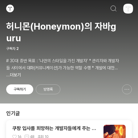
검색하기
티스토리
허니몬(Honeymon)의 자바g
uru
구독자
2
# 30대 중반 목표 : '나만의 스타일을 가진 개발자' * 관리자와 개발자
들 사이에서 대화(커뮤니케이션)가 가능한 역할 수행 * 개발에 대한
경험들을 체계적으로 관리(기록, 발표와 공유)하는 개발자라는 인식 *
...더보기
자바 관련 개발을 하는 사람이라면, 누구나 들려봤을법한 그런 개발관
련 파워블로거 를 목표로 블로그를 재편하려고 하는 중
구독하기
방명록
신고하기 레이어
열기
인기글
쿠팡 입사를 희망하는 개발자들에게 주는 약
간의 팁
16
48
조회
10