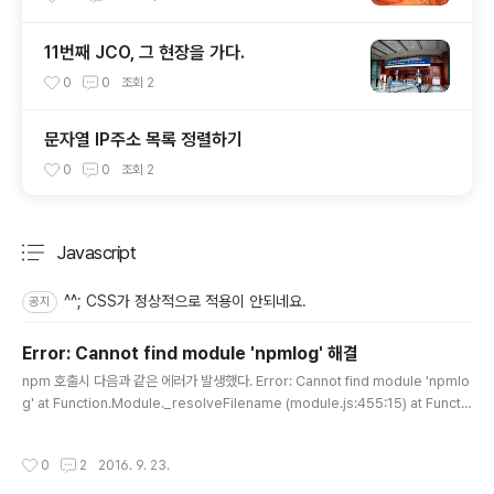
11번째 JCO, 그 현장을 가다.
0
0
조회
2
문자열 IP주소 목록 정렬하기
0
0
조회
2
Javascript
분류 전체보기
주요 글 목록
^^; CSS가 정상적으로 적용이 안되네요.
공지
Error: Cannot find module 'npmlog' 해결
글 내용
npm 호출시 다음과 같은 에러가 발생했다. Error: Cannot find module 'npmlo
g' at Function.Module._resolveFilename (module.js:455:15) at Functi
on.Module._load (module.js:403:25) at Module.require (module.js:48
3:17) at require (internal/module.js:20:19) at /usr/local/lib/node_mod
작성시간
0
2
2016. 9. 23.
ules/npm/bin/npm-cli.js:19:13 at Object. (/usr/local/lib/node_module
s/npm/bin/npm-cli.js:75:3) at Module._compile (module.js:556:32) at