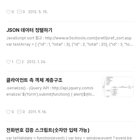
May = new Date(2012, 5, 0);console.log("startDayOfMonth : " + start
DayOfMay + ", endDayOfMonth : " + endDayOfMay); >> 결과 startDay
작성시간
0
0
2012. 5. 15.
OfMonth : Tue May 01 2012 00:00:00 GMT+0900 (KST), endDayOfM
onth : Thu May 31 2012 00:00:00 GMT+0900 (KST) 생성한 Date 객체에
서 월(Month)의 값을 꺼내면 어떤 값이 나올까? var today = new..
JSON 데이터 정렬하기
글 내용
JavaScript sort 참고 : http://www.w3schools.com/jsref/jsref_sort.asp
var testArray = [ {"id" : 1, "total" : 3}, {"id" : 2, "total" : 20}, {"id" : 3, "tota
l" : 12}, {"id" : 4, "total" : 9}, {"id" : 3, "total" : 24} ]; function custonSort
(a, b) { if(a.total == b.total){ return 0} return a.total > b.total ? 1 : -1; } te
작성시간
1
2
2012. 1. 26.
stArray.sort(custonSort); console.log(testArray); > [ Object id: 1 total:
3 __prot..
클라이언트 측 객체 계층구조
글 내용
.serialize() - jQuery API : http://api.jquery.com/s
erialize/ $('form').submit(function() { alert($(thi
s).serialize()); return false; }); 오늘 jQuery를 가지고
스크립트를 작성하다가 jQuery를 이용해서 form 객체를
작성시간
0
0
2011. 9. 16.
호출해서 jquery.submit() 메서드를 실행했는데 안먹히
는 거다. 왜 그런거지!? 하면서 끙끙거리면서 고민하다가
옆에 계신 실장님께 도움을 요청하여 왜그런지 분석하다가
전화번호 검증 스크립트(숫자만 입력 가능)
jQuery Document에 있는 걸 그대로 따라한 소스를 보
글 내용
시고서는 이건 센스가 없는거에요. 이 코드가 작동되는 것
var telValidate = function(event) { var key = window.event ? event.ke