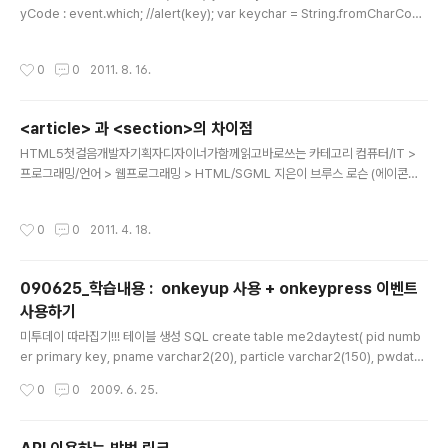
이 맞지만, 굳이 이렇게 할 필요가 있을까요? 이렇게 하면
yCode : event.which; //alert(key); var keychar = String.fromCharCode
될텐데? 라고 하시며 조언을..
(key); //alert(keychar); var reg = /[0-9]/; //alert(reg.test(keychar)); ret
urn reg.test(keychar); }; HTML5 에서 input 의 type attribute value 로 'te
작성시간
0
0
2011. 8. 16.
l'가 있다(참고 : http://www.w3schools.com/html5/tag_input.asp). 모바일
브라우저 상에서 input에 포커싱이 되면 숫자패드가 떠오르고,'(, ), -' 만 입력이 가
능해..
<article> 과 <section>의 차이점
글 내용
HTML5첫걸음개발자기획자디자이너가함께읽고바로쓰는 카테고리 컴퓨터/IT >
프로그래밍/언어 > 웹프로그래밍 > HTML/SGML 지은이 브루스 로슨 (에이콘출
판, 2010년) 상세보기 그 자체로 완전한(독립적인) 개별 콘텐츠를 의미 페이지 안의
주제가 다른 영역을 구분 짓거나 하나의 글을 부분으로 나누기 위한 것 - '문서, 페이
작성시간
0
0
2011. 4. 18.
지, 애플리케이션, 사이트 안에 있는 그 자체로 완전한 개별 컨텐츠로 배포하거나 재
사용하기 위한 것'이 아님
090625_학습내용 : onkeyup 사용 + onkeypress 이벤트
사용하기
글 내용
미투데이 따라집기!!! 테이블 생성 SQL create table me2daytest( pid numb
er primary key, pname varchar2(20), particle varchar2(150), pwdate
date ); index2.jsp 사용법 : 이름 입력하고 내용 입력하고 Enter 혹은 글올리기 클
작성시간
0
0
2009. 6. 25.
릭하면 됨!! 여러분은 낙장불입의 세계에 한발 들어섰습니다. 이름내용 화면출력!! in
put.jsp list.jsp DataBean.jsp package data; public class DataBean { pr
ivate String pname=""; private String particle=""; private String pwdat