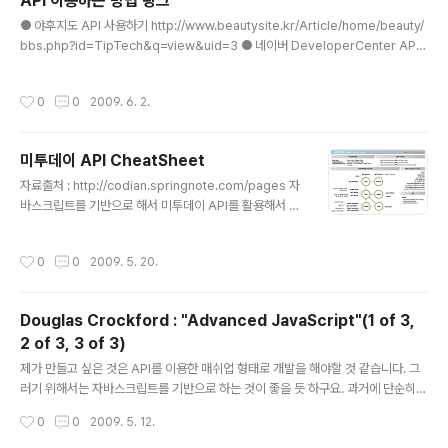
API 이용하는 방법 링크
e=""; public DataBean(){} pub..
글 내용
● 야후지도 API 사용하기 http://www.beautysite.kr/Article/home/beauty/
bbs.php?id=TipTech&q=view&uid=3 ● 네이버 DeveloperCenter API
이용 Tutorial http://dev.naver.com/openapi/tutorial ● 구글맵 오픈API 사
용하기 - 구글맵 시작 http://adeveloper.tistory.com/tag/google%20open
작성시간
0
0
2009. 6. 2.
api ● Version 3.7야후! 지도 AJAX API http://kr.open.gugi.yahoo.com/d
ocument/tutorials.php ●JavaScript로 오픈API 이용 하기 http://urin79.co
m/zb/utdae/780017
미투데이 API CheatSheet
글 내용
자료출처 : http://codian.springnote.com/pages 자
바스크립트를 기반으로 해서 미투데이 API를 활용해서 웹
애플리케이션을 한번 만들어 보자꾸나. ㅡㅅ-)> 이런 때 해
보지 언제 해보겠는가... 도전해보지 않고 포기하기에는 지
작성시간
0
0
2009. 5. 20.
루하지 않을까?? ^^;; 생각했던 것 보다, me2day api를
이용한 다양한 프로그램들이 존재한다. me2day용 API
DOCs도 존재하고.... 뭔가를 하기 위해서는 거기에 대한
Douglas Crockford : "Advanced JavaScript"(1 of 3,
준비가 필요하구나.
2 of 3, 3 of 3)
글 내용
제가 만들고 싶은 것은 API를 이용한 매쉬업 형태로 개발을 해야할 것 같습니다. 그
러기 위해서는 자바스크립트를 기반으로 하는 것이 좋을 듯 하구요. 과거에 단순히
복사하고 붙여넣기 방식으로 구현하면 된다고 생각했던 자바 스크립트였는데, 지금
작성시간
0
0
2009. 5. 12.
은 공부해야할 것이 자바 만큼이나 많은 분야가 되어버리는 군요. ㅡㅅ-); 그나저나...