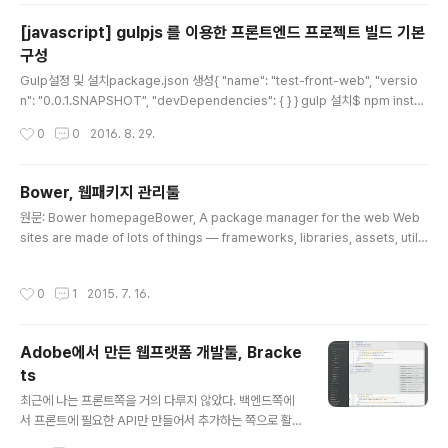
Ob..
[javascript] gulpjs 를 이용한 프론트엔드 프로젝트 빌드 기본
구성
글 내용
Gulp설정 및 설치package.json 생성{ "name": "test-front-web", "versio
n": "0.0.1.SNAPSHOT", "devDependencies": { } } gulp 설치$ npm install
--save-dev gulp 위의 명령을 실행하고 나면 package.json 파일에 다음과 같
작성시간
0
0
2016. 8. 29.
이 "gulp": "^3.9.1" 가 추가된 것을 확인할 수 있다.{ "name": "test-front-web",
"version": "0.0.1.SNAPSHOT", "devDependencies": { "gulp": "^3.9.1" } }
거기에 node_modules 디렉터리가 추가되고 다양한 의존성 라이브러리가 추가되
Bower, 웹패키지 관리툴
었다.프로젝트 폴더에 gulpfile.js 를 생성한다. 그리..
글 내용
원문: Bower homepageBower, A package manager for the web Web
sites are made of lots of things — frameworks, libraries, assets, utiliti
es, and rainbows. Bower manages all these things for you. > 최근의 웹
사이트는 다양한 것들(프레임워크, 라이브러리, 자원, 유틸리티 그리고 레인보우(!?))
작성시간
0
1
2015. 7. 16.
로 만들어진다. Bower는 이 모든 것을 관리한다.Bower는 찾고자 하는 것들을 각
지에서 탐색하고, 다운로드하고, 설치하고 붙인다. Bower는 bower.json 매니페
스트 파일을 기준으로 패키지들을 추적관리한다. 어떤 패키지를 사용할지는 사용자
Adobe에서 만든 웹프랫폼 개발툴, Bracke
에게 달려있다.Bower..
ts
글 내용
최근에 나는 프론트쪽을 거의 다루지 않았다. 백엔드쪽에
서 프론트에 필요한 API만 만들어서 추가하는 쪽으로 활용
했었다. 그래서 툴에 별로 관심을 두지 않아서 Aptna를 이
작성시간