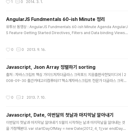
1
0
2014. 3. 1.
용했었다. 그런데, 운영체제를 자주 밀어버리는 편(우분투
를 사용하다보니 이게 일상이다)이라 설치가 가벼운 녀석
을 찾았다. 그러다가 우연히 Brackets를 발견했다. 데비
AngularJS Fundmentals 60-ish Minute 정리
안 계열의 운영체제까지 지원한다. 오우.- 공식사이트: htt
글 내용
유투브 동영상 : AngularJS Fundmentals 60-ish Minute Agenda AngularJ
p://brackets.io/- Github: https://github.com/ado
S Feature Getting Started Directives, Filters and Data binding Views,
be/bracketsAdobe에서 내놓은 웹플랫폼 개발툴IDE
Controllers and Scope Modules, Routes and Factories AgularJS Feat
Brackets([])를 소개한다.모양은 이렇다.모습도 깔끔하
ure Getting Started Single Page Application(SPA) View1 -> View2 ->
다. node를 기반으로 해서 동작하는 녀석으로 보인다.현
작성시간
0
0
2013. 9. 16.
View3 -> View1 Challenge with SPAs DOM manipulation, History, Mo
재 36번째 릴리즈버전이 출시되었고, 지속적..
dule loading, Routing, Caching, Object Modeling, Data binding, Ajax/P
ro..
Javascript, Json Array 정렬하기 sorting
글 내용
출처 : 자바스크립트 핵심 가이드저자더글라스 크락포드 지음출판사한빛미디어 | 2
008-09-30 출간카테고리컴퓨터/IT책소개자바스크립트 전문가 더글라스 크락포
드가 정리해낸 자바스크립트 언...글쓴이 평점 이 책에 나온 예문을 그대로... 사용..!
두둥. var tempArray = new Array();tempArray.push({id: 1, name: 'a'});te
작성시간
0
2
2013. 7. 10.
mpArray.push({id: 4, name: 'd'});tempArray.push({id: 2, name: 'b'});te
mpArray.push({id: 3, name: 'c'});tempArray.push({id: 5, name: 'e'}); va
r by = function(name) { return function(o, p) { v..
Javascript, Date, 이번달의 첫날과 마지막날 알아내기
글 내용
이번달의 첫날과 마지막날 알아내기 5월의 시작하는 날과 마지막날을 알아내는 것
을 가정해본다. var startDayOfMay = new Date(2012, 4, 1);var endDayOf