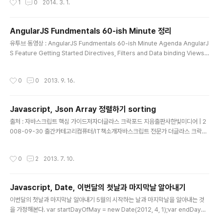
1
0
2014. 3. 1.
용했었다. 그런데, 운영체제를 자주 밀어버리는 편(우분투
를 사용하다보니 이게 일상이다)이라 설치가 가벼운 녀석
을 찾았다. 그러다가 우연히 Brackets를 발견했다. 데비
AngularJS Fundmentals 60-ish Minute 정리
안 계열의 운영체제까지 지원한다. 오우.- 공식사이트: htt
글 내용
유투브 동영상 : AngularJS Fundmentals 60-ish Minute Agenda AngularJ
p://brackets.io/- Github: https://github.com/ado
S Feature Getting Started Directives, Filters and Data binding Views,
be/bracketsAdobe에서 내놓은 웹플랫폼 개발툴IDE
Controllers and Scope Modules, Routes and Factories AgularJS Feat
Brackets([])를 소개한다.모양은 이렇다.모습도 깔끔하
ure Getting Started Single Page Application(SPA) View1 -> View2 ->
다. node를 기반으로 해서 동작하는 녀석으로 보인다.현
작성시간
0
0
2013. 9. 16.
View3 -> View1 Challenge with SPAs DOM manipulation, History, Mo
재 36번째 릴리즈버전이 출시되었고, 지속적..
dule loading, Routing, Caching, Object Modeling, Data binding, Ajax/P
ro..
Javascript, Json Array 정렬하기 sorting
글 내용
출처 : 자바스크립트 핵심 가이드저자더글라스 크락포드 지음출판사한빛미디어 | 2
008-09-30 출간카테고리컴퓨터/IT책소개자바스크립트 전문가 더글라스 크락포
드가 정리해낸 자바스크립트 언...글쓴이 평점 이 책에 나온 예문을 그대로... 사용..!
두둥. var tempArray = new Array();tempArray.push({id: 1, name: 'a'});te
작성시간
0
2
2013. 7. 10.
mpArray.push({id: 4, name: 'd'});tempArray.push({id: 2, name: 'b'});te
mpArray.push({id: 3, name: 'c'});tempArray.push({id: 5, name: 'e'}); va
r by = function(name) { return function(o, p) { v..
Javascript, Date, 이번달의 첫날과 마지막날 알아내기
글 내용
이번달의 첫날과 마지막날 알아내기 5월의 시작하는 날과 마지막날을 알아내는 것
을 가정해본다. var startDayOfMay = new Date(2012, 4, 1);var endDayOf