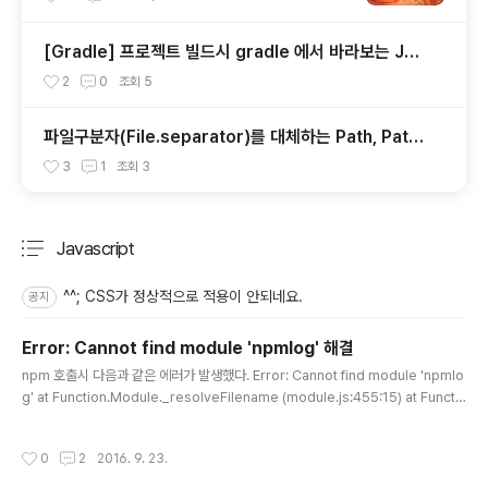
[Gradle] 프로젝트 빌드시 gradle 에서 바라보는 JAV
A_HOME 지정하기
2
0
조회
5
파일구분자(File.separator)를 대체하는 Path, Path
s 사용하기
3
1
조회
3
Javascript
분류 전체보기
주요 글 목록
^^; CSS가 정상적으로 적용이 안되네요.
공지
Error: Cannot find module 'npmlog' 해결
글 내용
npm 호출시 다음과 같은 에러가 발생했다. Error: Cannot find module 'npmlo
g' at Function.Module._resolveFilename (module.js:455:15) at Functi
on.Module._load (module.js:403:25) at Module.require (module.js:48
3:17) at require (internal/module.js:20:19) at /usr/local/lib/node_mod
작성시간
0
2
2016. 9. 23.
ules/npm/bin/npm-cli.js:19:13 at Object. (/usr/local/lib/node_module
s/npm/bin/npm-cli.js:75:3) at Module._compile (module.js:556:32) at