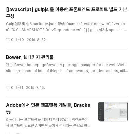
Ob..
[javascript] gulpjs 를 이용한 프론트엔드 프로젝트 빌드 기본
구성
글 내용
Gulp설정 및 설치package.json 생성{ "name": "test-front-web", "versio
n": "0.0.1.SNAPSHOT", "devDependencies": { } } gulp 설치$ npm install
--save-dev gulp 위의 명령을 실행하고 나면 package.json 파일에 다음과 같
작성시간
0
0
2016. 8. 29.
이 "gulp": "^3.9.1" 가 추가된 것을 확인할 수 있다.{ "name": "test-front-web",
"version": "0.0.1.SNAPSHOT", "devDependencies": { "gulp": "^3.9.1" } }
거기에 node_modules 디렉터리가 추가되고 다양한 의존성 라이브러리가 추가되
Bower, 웹패키지 관리툴
었다.프로젝트 폴더에 gulpfile.js 를 생성한다. 그리..
글 내용
원문: Bower homepageBower, A package manager for the web Web
sites are made of lots of things — frameworks, libraries, assets, utiliti
es, and rainbows. Bower manages all these things for you. > 최근의 웹
사이트는 다양한 것들(프레임워크, 라이브러리, 자원, 유틸리티 그리고 레인보우(!?))
작성시간
0
1
2015. 7. 16.
로 만들어진다. Bower는 이 모든 것을 관리한다.Bower는 찾고자 하는 것들을 각
지에서 탐색하고, 다운로드하고, 설치하고 붙인다. Bower는 bower.json 매니페
스트 파일을 기준으로 패키지들을 추적관리한다. 어떤 패키지를 사용할지는 사용자
Adobe에서 만든 웹프랫폼 개발툴, Bracke
에게 달려있다.Bower..
ts
글 내용
최근에 나는 프론트쪽을 거의 다루지 않았다. 백엔드쪽에
서 프론트에 필요한 API만 만들어서 추가하는 쪽으로 활용
했었다. 그래서 툴에 별로 관심을 두지 않아서 Aptna를 이
작성시간