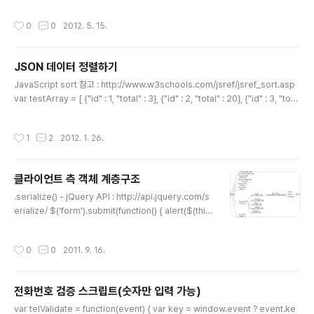
May = new Date(2012, 5, 0);console.log("startDayOfMonth : " + start
DayOfMay + ", endDayOfMonth : " + endDayOfMay); >> 결과 startDay
작성시간
0
0
2012. 5. 15.
OfMonth : Tue May 01 2012 00:00:00 GMT+0900 (KST), endDayOfM
onth : Thu May 31 2012 00:00:00 GMT+0900 (KST) 생성한 Date 객체에
서 월(Month)의 값을 꺼내면 어떤 값이 나올까? var today = new..
JSON 데이터 정렬하기
글 내용
JavaScript sort 참고 : http://www.w3schools.com/jsref/jsref_sort.asp
var testArray = [ {"id" : 1, "total" : 3}, {"id" : 2, "total" : 20}, {"id" : 3, "tota
l" : 12}, {"id" : 4, "total" : 9}, {"id" : 3, "total" : 24} ]; function custonSort
(a, b) { if(a.total == b.total){ return 0} return a.total > b.total ? 1 : -1; } te
작성시간
1
2
2012. 1. 26.
stArray.sort(custonSort); console.log(testArray); > [ Object id: 1 total:
3 __prot..
클라이언트 측 객체 계층구조
글 내용
.serialize() - jQuery API : http://api.jquery.com/s
erialize/ $('form').submit(function() { alert($(thi
s).serialize()); return false; }); 오늘 jQuery를 가지고
스크립트를 작성하다가 jQuery를 이용해서 form 객체를
작성시간
0
0
2011. 9. 16.
호출해서 jquery.submit() 메서드를 실행했는데 안먹히
는 거다. 왜 그런거지!? 하면서 끙끙거리면서 고민하다가
옆에 계신 실장님께 도움을 요청하여 왜그런지 분석하다가
전화번호 검증 스크립트(숫자만 입력 가능)
jQuery Document에 있는 걸 그대로 따라한 소스를 보
글 내용
시고서는 이건 센스가 없는거에요. 이 코드가 작동되는 것
var telValidate = function(event) { var key = window.event ? event.ke