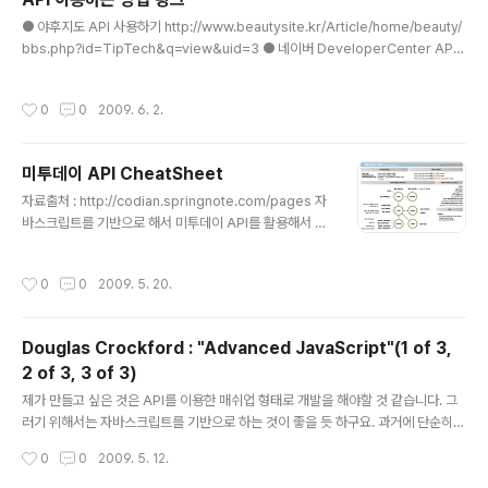
e=""; public DataBean(){} pub..
글 내용
● 야후지도 API 사용하기 http://www.beautysite.kr/Article/home/beauty/
bbs.php?id=TipTech&q=view&uid=3 ● 네이버 DeveloperCenter API
이용 Tutorial http://dev.naver.com/openapi/tutorial ● 구글맵 오픈API 사
용하기 - 구글맵 시작 http://adeveloper.tistory.com/tag/google%20open
작성시간
0
0
2009. 6. 2.
api ● Version 3.7야후! 지도 AJAX API http://kr.open.gugi.yahoo.com/d
ocument/tutorials.php ●JavaScript로 오픈API 이용 하기 http://urin79.co
m/zb/utdae/780017
미투데이 API CheatSheet
글 내용
자료출처 : http://codian.springnote.com/pages 자
바스크립트를 기반으로 해서 미투데이 API를 활용해서 웹
애플리케이션을 한번 만들어 보자꾸나. ㅡㅅ-)> 이런 때 해
보지 언제 해보겠는가... 도전해보지 않고 포기하기에는 지
작성시간
0
0
2009. 5. 20.
루하지 않을까?? ^^;; 생각했던 것 보다, me2day api를
이용한 다양한 프로그램들이 존재한다. me2day용 API
DOCs도 존재하고.... 뭔가를 하기 위해서는 거기에 대한
Douglas Crockford : "Advanced JavaScript"(1 of 3,
준비가 필요하구나.
2 of 3, 3 of 3)
글 내용
제가 만들고 싶은 것은 API를 이용한 매쉬업 형태로 개발을 해야할 것 같습니다. 그
러기 위해서는 자바스크립트를 기반으로 하는 것이 좋을 듯 하구요. 과거에 단순히
복사하고 붙여넣기 방식으로 구현하면 된다고 생각했던 자바 스크립트였는데, 지금
작성시간
0
0
2009. 5. 12.
은 공부해야할 것이 자바 만큼이나 많은 분야가 되어버리는 군요. ㅡㅅ-); 그나저나...
스-);; 문제로군요. 우분투에서는 플래시로 작성되어 있는 영상들이 정상적으로 작동