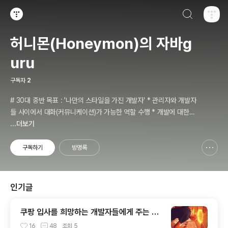
검색하기
티스토리
허니몬(Honeymon)의 자바g
uru
구독자
2
# 30대 중반 목표 : '나만의 스타일을 가진 개발자' * 관리자와 개발자
들 사이에서 대화(커뮤니케이션)가 가능한 역할 수행 * 개발에 대한
경험들을 체계적으로 관리(기록, 발표와 공유)하는 개발자라는 인식 *
...더보기
자바 관련 개발을 하는 사람이라면, 누구나 들려봤을법한 그런 개발관
련 파워블로거 를 목표로 블로그를 재편하려고 하는 중
구독하기
방명록
신고하기 레이어
열기
인기글
쿠팡 입사를 희망하는 개발자들에게 주는 약
간의 팁
16
48
조회
5