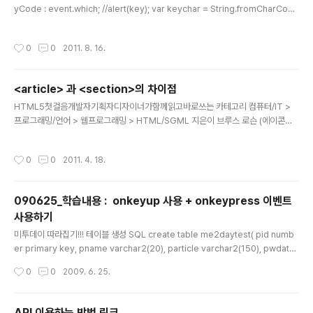
이 맞지만, 굳이 이렇게 할 필요가 있을까요? 이렇게 하면
yCode : event.which; //alert(key); var keychar = String.fromCharCode
될텐데? 라고 하시며 조언을..
(key); //alert(keychar); var reg = /[0-9]/; //alert(reg.test(keychar)); ret
urn reg.test(keychar); }; HTML5 에서 input 의 type attribute value 로 'te
작성시간
0
0
2011. 8. 16.
l'가 있다(참고 : http://www.w3schools.com/html5/tag_input.asp). 모바일
브라우저 상에서 input에 포커싱이 되면 숫자패드가 떠오르고,'(, ), -' 만 입력이 가
능해..
<article> 과 <section>의 차이점
글 내용
HTML5첫걸음개발자기획자디자이너가함께읽고바로쓰는 카테고리 컴퓨터/IT >
프로그래밍/언어 > 웹프로그래밍 > HTML/SGML 지은이 브루스 로슨 (에이콘출
판, 2010년) 상세보기 그 자체로 완전한(독립적인) 개별 콘텐츠를 의미 페이지 안의
주제가 다른 영역을 구분 짓거나 하나의 글을 부분으로 나누기 위한 것 - '문서, 페이
작성시간
0
0
2011. 4. 18.
지, 애플리케이션, 사이트 안에 있는 그 자체로 완전한 개별 컨텐츠로 배포하거나 재
사용하기 위한 것'이 아님
090625_학습내용 : onkeyup 사용 + onkeypress 이벤트
사용하기
글 내용
미투데이 따라집기!!! 테이블 생성 SQL create table me2daytest( pid numb
er primary key, pname varchar2(20), particle varchar2(150), pwdate
date ); index2.jsp 사용법 : 이름 입력하고 내용 입력하고 Enter 혹은 글올리기 클
작성시간
0
0
2009. 6. 25.
릭하면 됨!! 여러분은 낙장불입의 세계에 한발 들어섰습니다. 이름내용 화면출력!! in
put.jsp list.jsp DataBean.jsp package data; public class DataBean { pr
ivate String pname=""; private String particle=""; private String pwdat
API 이용하는 방법 링크