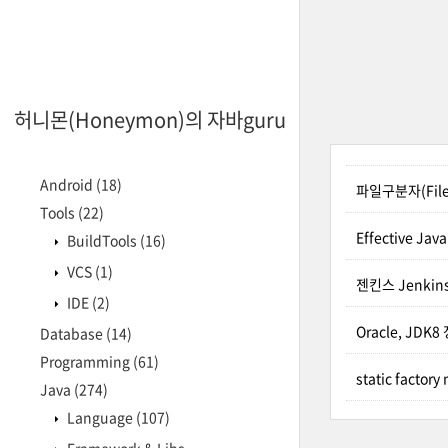
허니몬(Honeymon)의 자바guru
Android
(18)
파일구분자(File.
Tools
(22)
Effective Ja
BuildTools
(16)
VCS
(1)
젠킨스 Jenki
IDE
(2)
Oracle, JDK
Database
(14)
Programming
(61)
static facto
Java
(274)
Language
(107)