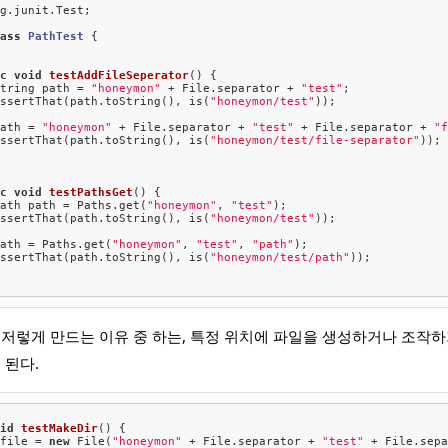
g.junit.Test;

lass
PathTest
{

t
ic
void
testAddFileSeperator
() {

String path = 
"honeymon"
 + File.separator + 
"test"
;

assertThat(path.toString(), is(
"honeymon/test"
));

path = 
"honeymon"
 + File.separator + 
"test"
 + File.separator + 
"
assertThat(path.toString(), is(
"honeymon/test/file-separator"
));

t
ic
void
testPathsGet
() {

Path path = Paths.get(
"honeymon"
, 
"test"
);

assertThat(path.toString(), is(
"honeymon/test"
));

path = Paths.get(
"honeymon"
, 
"test"
, 
"path"
);

assertThat(path.toString(), is(
"honeymon/test/path"
));

 저렇게 만드는 이유 중 하는, 특정 위치에 파일을 생성하거나 조작
 된다.
oid
testMakeDir
() {

 file = 
new
 File(
"honeymon"
 + File.separator + 
"test"
 + File.sep