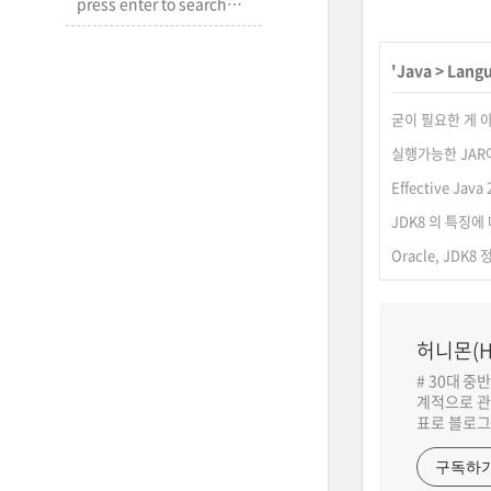
'
Java
>
Lang
굳이 필요한 게 아니
실행가능한 JAR
Effective Jav
JDK8 의 특징에
Oracle, JDK8
허니몬(H
# 30대 중
계적으로 관
표로 블로그
구독하