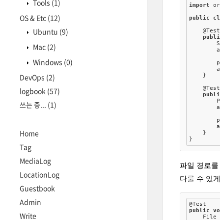
Tools
(1)
import
 or
OS & Etc
(12)
public
c
Ubuntu
(9)
@Tes
publ
        
Mac
(2)
        
Windows
(0)
        
        
DevOps
(2)
    }

@Tes
logbook
(57)
publ
        
쓰는 중...
(1)
        
        
        
Home
    }

Tag
MediaLog
파일 경로를
LocationLog
다룰 수 있게
Guestbook
Admin
@Test
public
v
Write
    File