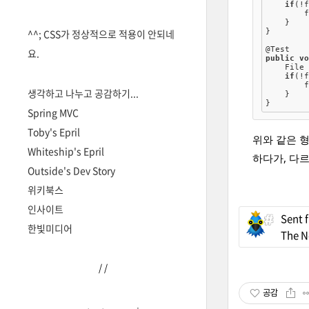
if
(!f
        f
    }

^^; CSS가 정상적으로 적용이 안되네
}

@Test
요.
public
v
    File
if
(!f
        f
생각하고 나누고 공감하기...
    }

Spring MVC
Toby's Epril
위와 같은 
Whiteship's Epril
하다가, 다
Outside's Dev Story
위키북스
인사이트
Sent 
한빛미디어
The N
/
/
공감