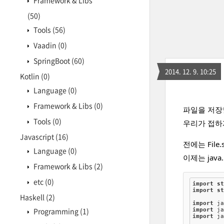
Framework & Libs
(50)
Tools
(56)
Vaadin
(0)
SpringBoot
(60)
2014. 12. 9. 10:25
Kotlin
(0)
Language
(0)
Framework & Libs
(0)
파일을 저장
Tools
(0)
우리가 접하게
Javascript
(16)
전에는 Fil
Language
(0)
이제는 java
Framework & Libs
(2)
etc
(0)
import
s
import
s
Haskell
(2)
import
Programming
(1)
import
import
 ja